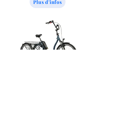
Plus d'infos
- Roma -
Tricycle Adulte
Un tricycle à assistance électrique
merveilleusement accessible pour ceux
qui ont besoin d'un cadre facile à
enfourcher, d'une assistance électrique au
pédalage et, bien sûr, d'une troisième roue
pour aider à l'équilibre. Il est équipé de
feux intégrés pour les balades en fin de